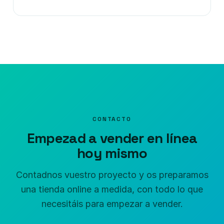
CONTACTO
Empezad a vender en línea
hoy mismo
Contadnos vuestro proyecto y os preparamos
una tienda online a medida, con todo lo que
necesitáis para empezar a vender.