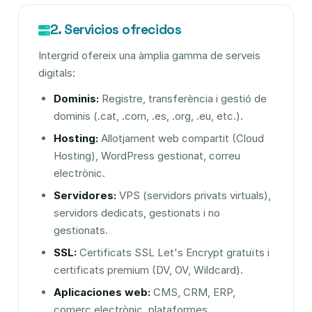
2. Servicios ofrecidos
Intergrid ofereix una àmplia gamma de serveis
digitals:
Dominis:
Registre, transferència i gestió de
dominis (.cat, .com, .es, .org, .eu, etc.).
Hosting:
Allotjament web compartit (Cloud
Hosting), WordPress gestionat, correu
electrònic.
Servidores:
VPS (servidors privats virtuals),
servidors dedicats, gestionats i no
gestionats.
SSL:
Certificats SSL Let's Encrypt gratuïts i
certificats premium (DV, OV, Wildcard).
Aplicaciones web:
CMS, CRM, ERP,
comerç electrònic, plataformes